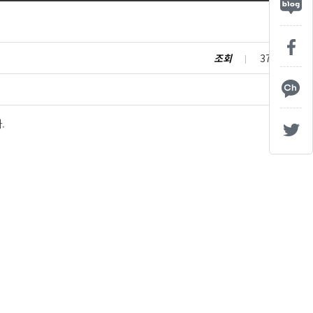
조회
377
.