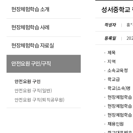
성서중학교 
현장체험학습 소개
작성자
홍*
현장체험학습 사례
등록일
202
현장체험학습 자료실
제목
지역
안전요원 구인/구직
소속교육청
학교급
안전요원 구인
학교(소속)명
안전요원 구직(일반)
현장체험학습 
안전요원 구직(퇴직공무원)
현장체험학습 
현장체험학습
채용인원
학교대표번호