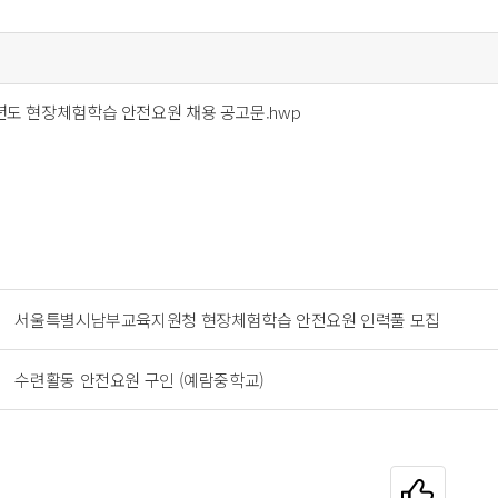
학년도 현장체험학습 안전요원 채용 공고문.hwp
서울특별시남부교육지원청 현장체험학습 안전요원 인력풀 모집
수련활동 안전요원 구인 (예람중학교)