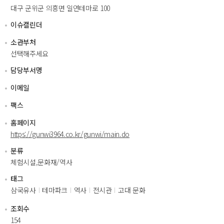
대구 군위군 의흥면 일연테마로 100
이슈캘린더
소관부처
선택해주세요
담당부서명
이메일
팩스
홈페이지
https://gunwi3964.co.kr/gunwi/main.do
분류
체험시설,문화재/역사
태그
삼국유사
테마파크
역사
전시관
고대 문화
조회수
154