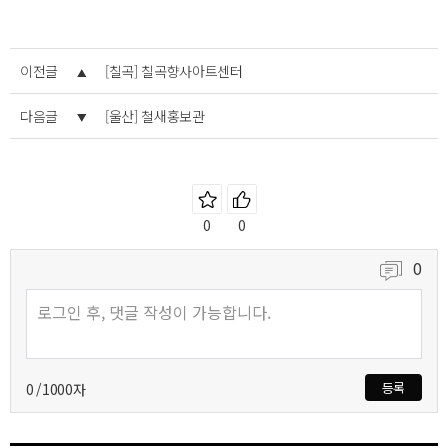
이전글
[칠곡] 칠곡향사아트센터
다음글
[울산] 철새홍보관
즐겨찾기
좋아요
0
0
0
등록
0
/1000자