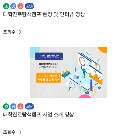
초
중
고
교원
대학진로탐색캠프 현장 및 인터뷰 영상
조회수
0
초
중
고
교원
대학진로탐색캠프 사업 소개 영상
조회수
0