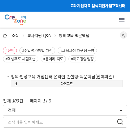
주메뉴 바로가기
본문 바로가기
하단 바로가기
교과지원자료 검색
회원가입
고객센터
창의교육 백문백답
소식
교사지원 Q&A
창의교육 백문백답
#전체
#수업‧평가방법 개선
#교육과정 재구성‧운영
#학생주도 체험학습
#동아리 지도
#학교경영‧행정
창의·인성교육 거점센터 온라인 컨설팅-백문백답(전체파일)
다운로드
전체
100
건
페이지
1
/
9