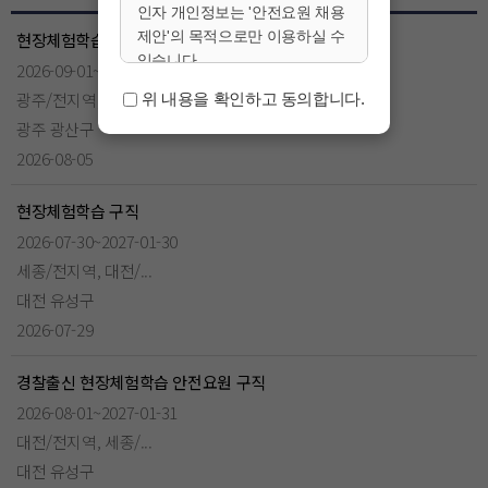
인자 개인정보는 '안전요원 채용
제안'의 목적으로만 이용하실 수
현장체험학습 안전요원 구직
있습니다.
2026-09-01~2026-12-31
광주/전지역, 전남/...
위 내용을 확인하고 동의합니다.
'광고성 연락' 등 목적과 무관한
광주 광산구
용도로 활용하거나, 채용과 무관
하게 개인정보를 사적으로 보관
2026-08-05
및 외부로 공유하는 등의 사례 적
발 시 관련 법에 따라 처벌받을
현장체험학습 구직
2026-07-30~2027-01-30
세종/전지역, 대전/...
대전 유성구
2026-07-29
경찰출신 현장체험학습 안전요원 구직
2026-08-01~2027-01-31
대전/전지역, 세종/...
대전 유성구