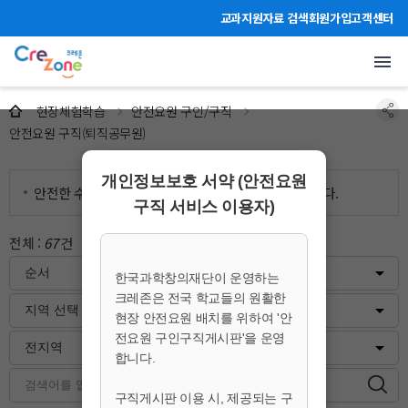
주메뉴 바로가기
본문 바로가기
하단 바로가기
교과지원자료 검색
회원가입
고객센터
안전요원 구직(퇴직공무원)
현장체험학습
안전요원 구인/구직
안전요원 구직(퇴직공무원)
개인정보보호 서약 (안전요원
안전한 수학여행을 위한 안전요원 인력풀을 공유합니다.
구직 서비스 이용자)
전체 :
67
건
페이지 :
1
/
6
한국과학창의재단이 운영하는
크레존은 전국 학교들의 원활한
현장 안전요원 배치를 위하여 '안
전요원 구인구직게시판'을 운영
합니다.
구직게시판 이용 시, 제공되는 구