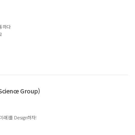
 통하다
교
cience Group)
래)를 Design하자!