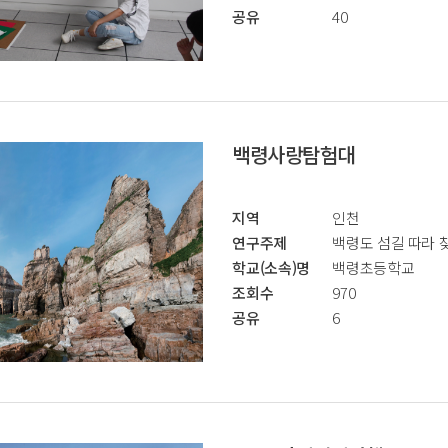
공유
40
백령사랑탐험대
지역
인천
연구주제
백령도 섬길 따라 
학교(소속)명
백령초등학교
조회수
970
공유
6