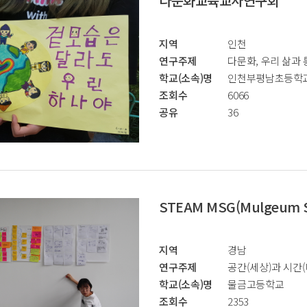
다문화교육교사연구회
지역
인천
연구주제
다문화, 우리 삶과
학교(소속)명
인천부평남초등학
조회수
6066
공유
36
STEAM MSG(Mulgeum S
지역
경남
연구주제
공간(세상)과 시간(미
학교(소속)명
물금고등학교
조회수
2353