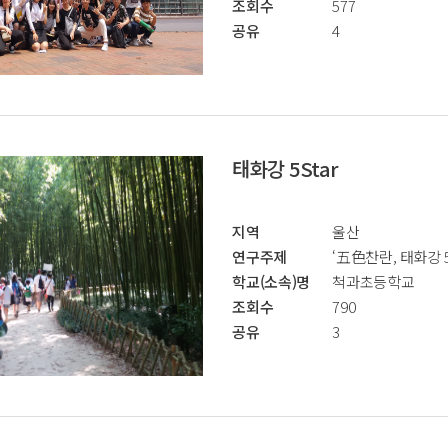
조회수
577
공유
4
태화강 5Star
지역
울산
연구주제
‘五色찬란, 태화강 5
학교(소속)명
척과초등학교
조회수
790
공유
3