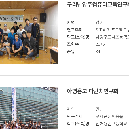
구리남양주컴퓨터교육연구
지역
경기
연구주제
S.T.A.R. 프로젝
학교(소속)명
남양주도곡초등학
조회수
2176
공유
34
아명용고 다빈치연구회
지역
경남
연구주제
문제중심학습을 통한
학교(소속)명
진해용원고등학교