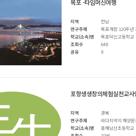
목포 -타임머신여행
지역
전남
연구주제
목포개항 120주년 
학교(소속)명
목포덕인고등학교
조회수
648
공유
9
포항생생창의체험실천교사
지역
경북
연구주제
바다지역의 해양문
학교(소속)명
흥해남산초등학교
조회수
7046