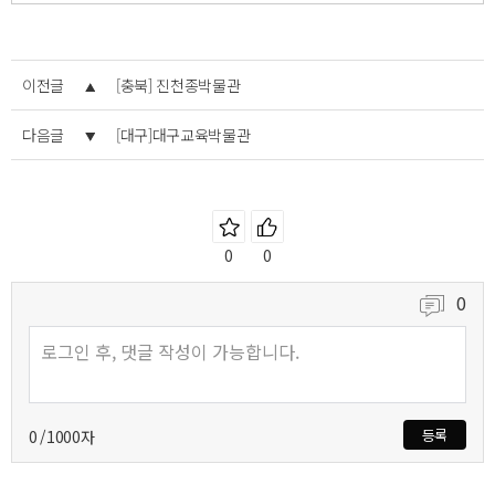
이전글
[충북] 진천종박물관
다음글
[대구]대구교육박물관
즐겨찾기
좋아요
0
0
0
등록
0
/1000자