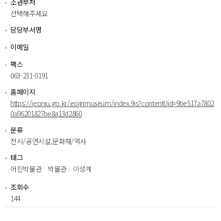
소관부처
선택해주세요
담당부서명
이메일
팩스
063-231-0191
홈페이지
https://jeonju.go.kr/eojinmuseum/index.9is?contentUid=9be517a7802
0a96201827be8a13d2860
분류
전시/공연시설,문화재/역사
태그
어진박물관
박물관
이성계
조회수
144