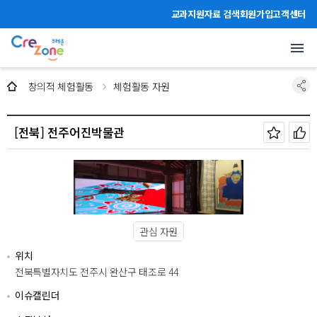
주메뉴 바로가기
본문 바로가기
하단 바로가기
교과지원자료 검색
회원가입
고객센터
체험활동 자원
창의적 체험활동
체험활동 자원
[전북] 전주어진박물관
관심 자원
위치
전북특별자치도 전주시 완산구 태조로 44
이슈캘린더