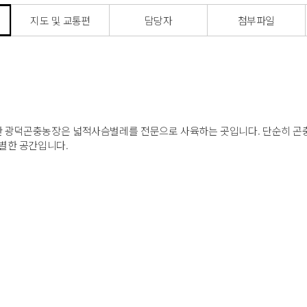
지도 및 교통편
담당자
첨부파일
 광덕곤충농장은 넓적사슴벌레를 전문으로 사육하는 곳입니다. 단순히 곤충을
특별한 공간입니다.