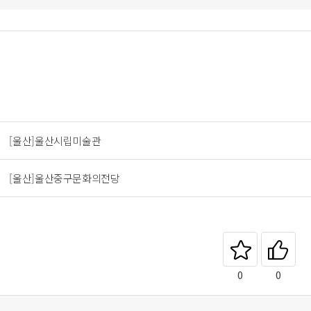
[울산]울산시립미술관
[울산]울산중구문화의전당
즐겨찾기
좋아요
0
0