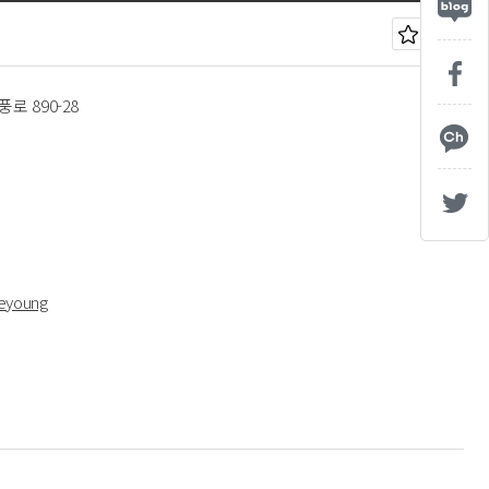
로 890-28
geyoung